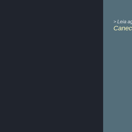
> Leia a
Caneca