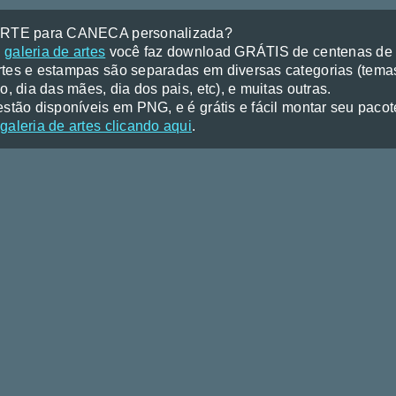
ARTE para CANECA personalizada?
a
galeria de artes
você faz download GRÁTIS de centenas de a
tes e estampas são separadas em diversas categorias (temas
o, dia das mães, dia dos pais, etc), e muitas outras.
stão disponíveis em PNG, e é grátis e fácil montar seu pacote 
galeria de artes clicando aqui
.