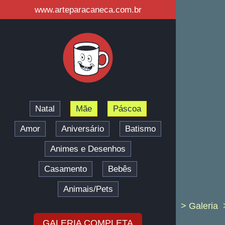
www.arteparacaneca.com.br
Natal
Mãe
Páscoa
Amor
Aniversário
Batismo
Animes e Desenhos
Casamento
Bebês
Animais/Pets
> Galeria
GALERIA COMPLETA