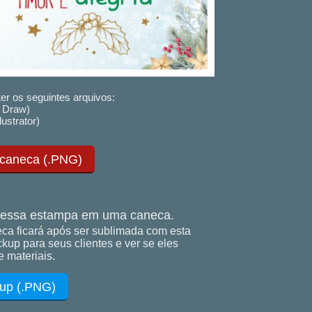
er os seguintes arquivos:
 Draw)
lustrator)
 caneca (.PNG)
essa estampa em uma caneca.
ca ficará após ser sublimada com esta
up para seus clientes e ver se eles
 materiais.
up (.PNG)