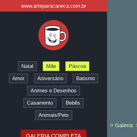
www.arteparacaneca.com.br
Natal
Mãe
Páscoa
Amor
Aniversário
Batismo
Animes e Desenhos
Casamento
Bebês
Animais/Pets
> Galeria
GALERIA COMPLETA