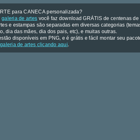
ARTE para CANECA personalizada?
a
galeria de artes
você faz download GRÁTIS de centenas de a
tes e estampas são separadas em diversas categorias (temas
o, dia das mães, dia dos pais, etc), e muitas outras.
stão disponíveis em PNG, e é grátis e fácil montar seu pacote 
galeria de artes clicando aqui
.