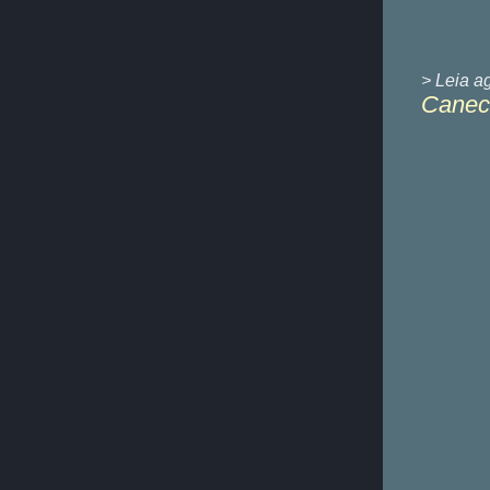
> Leia a
Caneca