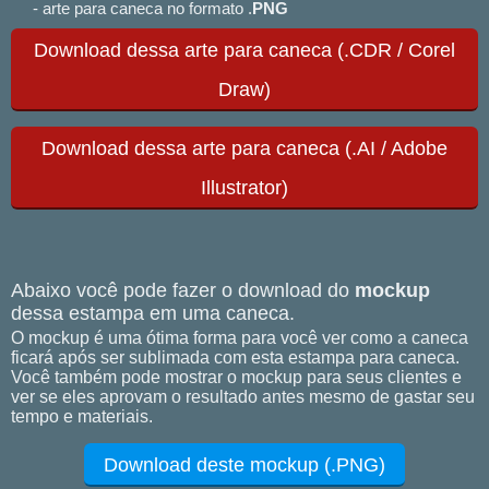
- arte para caneca no formato .
PNG
Download dessa arte para caneca (.CDR / Corel
Draw)
Download dessa arte para caneca (.AI / Adobe
Illustrator)
Abaixo você pode fazer o download do
mockup
dessa estampa em uma caneca.
O mockup é uma ótima forma para você ver como a caneca
ficará após ser sublimada com esta estampa para caneca.
Você também pode mostrar o mockup para seus clientes e
ver se eles aprovam o resultado antes mesmo de gastar seu
tempo e materiais.
Download deste mockup (.PNG)