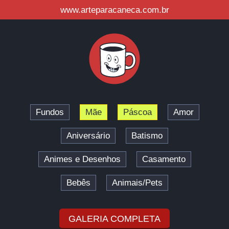
www.arteparacaneca.com.br
Fundos
Mãe
Páscoa
Amor
Aniversário
Batismo
Animes e Desenhos
Casamento
Bebês
Animais/Pets
GALERIA COMPLETA