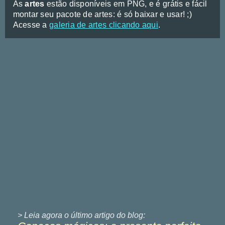
As
artes
estão disponíveis em PNG, e é grátis e fácil
montar seu pacote de artes: é só baixar e usar! ;)
Acesse a
galeria de artes clicando aqui
.
> Leia agora o último
artigo do blog: