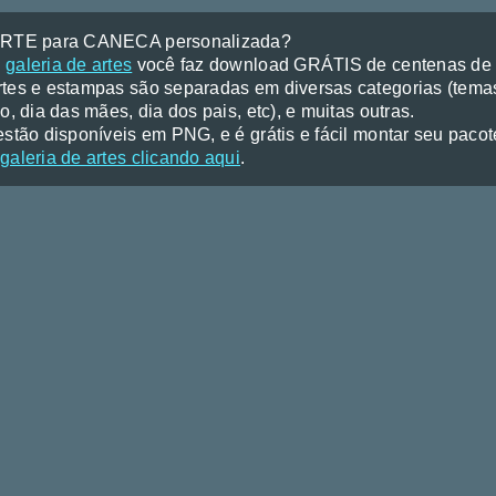
ARTE para CANECA personalizada?
a
galeria de artes
você faz download GRÁTIS de centenas de a
tes e estampas são separadas em diversas categorias (temas
o, dia das mães, dia dos pais, etc), e muitas outras.
stão disponíveis em PNG, e é grátis e fácil montar seu pacote 
galeria de artes clicando aqui
.