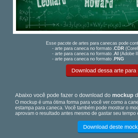
Esse pacote de artes para canecas pode cont
- arte para caneca no formato .
CDR
(Corel
- arte para caneca no formato .
AI
(Adobe Il
- arte para caneca no formato .
PNG
Download dessa arte para
Abaixo você pode fazer o download do
mockup
d
O mockup é uma ótima forma para você ver como a cane
estampa para caneca. Você também pode mostrar o mock
aprovam o resultado antes mesmo de gastar seu tempo e
Download deste mock