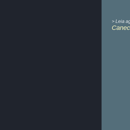
> Leia a
Caneca