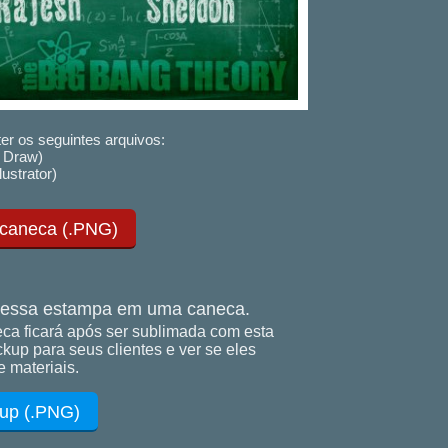
er os seguintes arquivos:
 Draw)
lustrator)
 caneca (.PNG)
essa estampa em uma caneca.
ca ficará após ser sublimada com esta
up para seus clientes e ver se eles
 materiais.
up (.PNG)