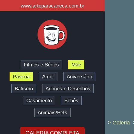
www.arteparacaneca.com.br
Filmes e Séries
Mãe
Páscoa
Amor
Aniversário
Batismo
Animes e Desenhos
Casamento
Bebês
Animais/Pets
> Galeria
GALERIA COMPLETA