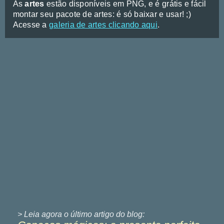
As
artes
estão disponíveis em PNG, e é grátis e fácil
montar seu pacote de artes: é só baixar e usar! ;)
Acesse a
galeria de artes clicando aqui
.
> Leia agora o último
artigo do blog: