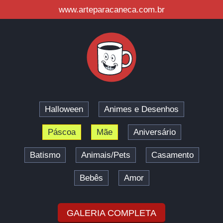
www.arteparacaneca.com.br
Halloween
Animes e Desenhos
Páscoa
Mãe
Aniversário
Batismo
Animais/Pets
Casamento
Bebês
Amor
GALERIA COMPLETA