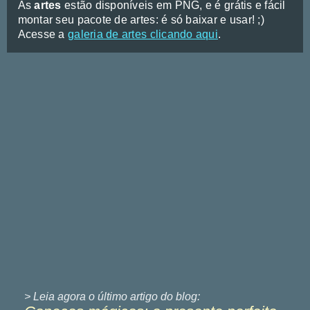
As
artes
estão disponíveis em PNG, e é grátis e fácil
montar seu pacote de artes: é só baixar e usar! ;)
Acesse a
galeria de artes clicando aqui
.
> Leia agora o último
artigo do blog: