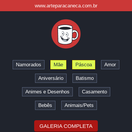
www.arteparacaneca.com.br
Namorados
Mãe
Páscoa
Amor
Aniversário
Batismo
Animes e Desenhos
Casamento
Bebês
Animais/Pets
GALERIA COMPLETA