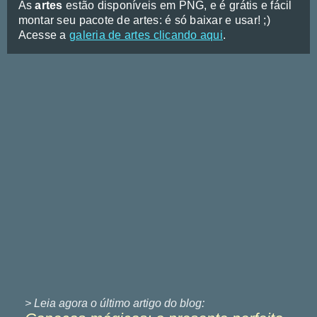
As
artes
estão disponíveis em PNG, e é grátis e fácil
montar seu pacote de artes: é só baixar e usar! ;)
Acesse a
galeria de artes clicando aqui
.
> Leia agora o último
artigo do blog: