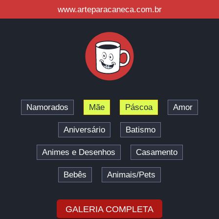
www.arteparacaneca.com.br
Namorados
Mãe
Páscoa
Amor
Aniversário
Batismo
Animes e Desenhos
Casamento
Bebês
Animais/Pets
GALERIA COMPLETA