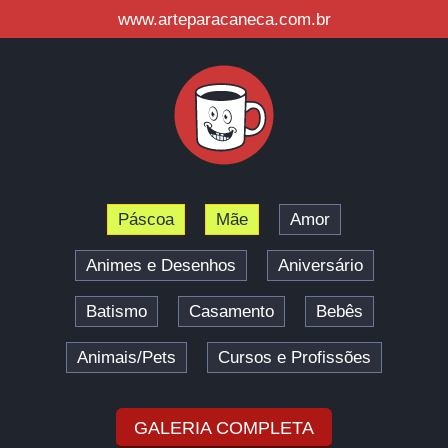
www.arteparacaneca.com.br
Páscoa
Mãe
Amor
Animes e Desenhos
Aniversário
Batismo
Casamento
Bebês
Animais/Pets
Cursos e Profissões
GALERIA COMPLETA