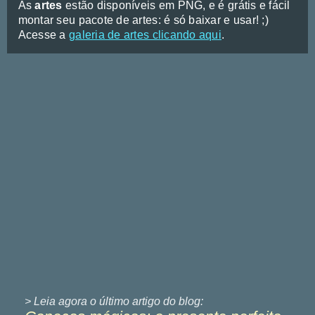
As
artes
estão disponíveis em PNG, e é grátis e fácil
montar seu pacote de artes: é só baixar e usar! ;)
Acesse a
galeria de artes clicando aqui
.
> Leia agora o último
artigo do blog: