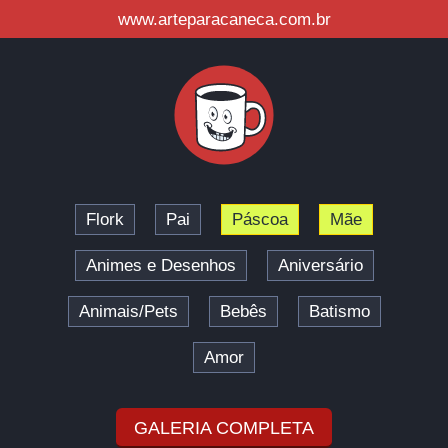
www.arteparacaneca.com.br
Flork
Pai
Páscoa
Mãe
Animes e Desenhos
Aniversário
Animais/Pets
Bebês
Batismo
Amor
GALERIA COMPLETA