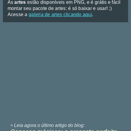
As
artes
estão disponíveis em PNG, e é grátis e fácil
montar seu pacote de artes: é só baixar e usar! ;)
Acesse a
galeria de artes clicando aqui
.
> Leia agora o último
artigo do blog: