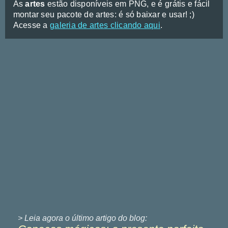
As
artes
estão disponíveis em PNG, e é grátis e fácil
montar seu pacote de artes: é só baixar e usar! ;)
Acesse a
galeria de artes clicando aqui
.
> Leia agora o último
artigo do blog: