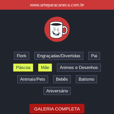
www.arteparacaneca.com.br
Flork
Engraçadas/Divertidas
Pai
Páscoa
Mãe
Animes e Desenhos
Animais/Pets
Bebês
Batismo
Aniversário
GALERIA COMPLETA