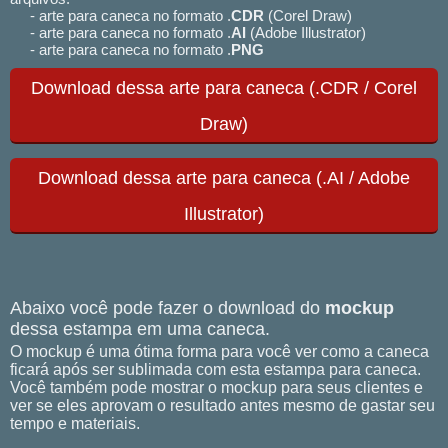
- arte para caneca no formato .
CDR
(Corel Draw)
- arte para caneca no formato .
AI
(Adobe Illustrator)
- arte para caneca no formato .
PNG
Download dessa arte para caneca (.CDR / Corel
Draw)
Download dessa arte para caneca (.AI / Adobe
Illustrator)
Abaixo você pode fazer o download do
mockup
dessa estampa em uma caneca.
O mockup é uma ótima forma para você ver como a caneca
ficará após ser sublimada com esta estampa para caneca.
Você também pode mostrar o mockup para seus clientes e
ver se eles aprovam o resultado antes mesmo de gastar seu
tempo e materiais.