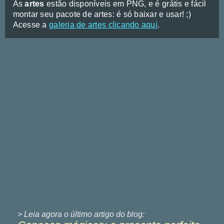
As
artes
estão disponíveis em PNG, e é grátis e fácil
montar seu pacote de artes: é só baixar e usar! ;)
Acesse a
galeria de artes clicando aqui
.
> Leia agora o último
artigo do blog: