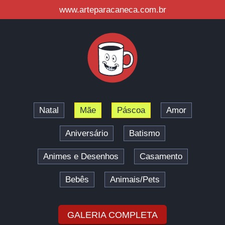
www.arteparacaneca.com.br
Natal
Mãe
Páscoa
Amor
Aniversário
Batismo
Animes e Desenhos
Casamento
Bebês
Animais/Pets
GALERIA COMPLETA