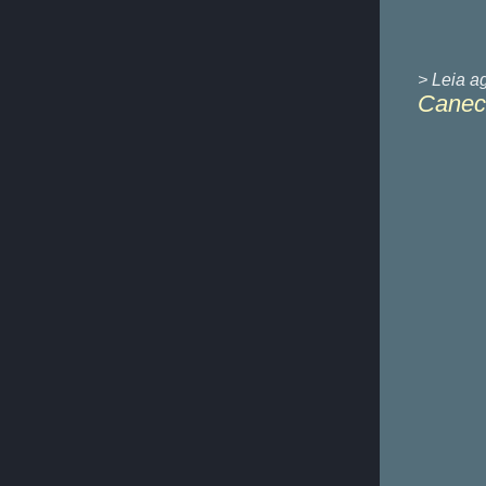
> Leia a
Caneca