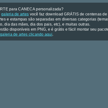
ARTE para CANECA personalizada?
a
galeria de artes
você faz download GRÁTIS de centenas de a
tes e estampas são separadas em diversas categorias (temas
o, dia das mães, dia dos pais, etc), e muitas outras.
stão disponíveis em PNG, e é grátis e fácil montar seu pacote 
galeria de artes clicando aqui
.