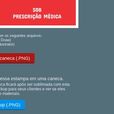
er os seguintes arquivos:
 Draw)
lustrator)
 caneca (.PNG)
essa estampa em uma caneca.
ca ficará após ser sublimada com esta
up para seus clientes e ver se eles
 materiais.
up (.PNG)