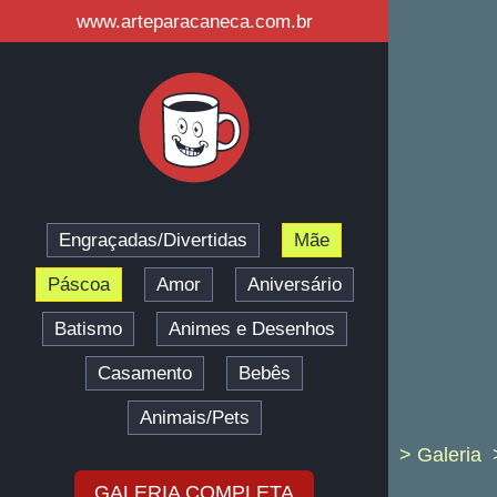
www.arteparacaneca.com.br
Engraçadas/Divertidas
Mãe
Páscoa
Amor
Aniversário
Batismo
Animes e Desenhos
Casamento
Bebês
Animais/Pets
> Galeria
GALERIA COMPLETA