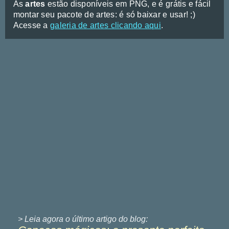
As
artes
estão disponíveis em PNG, e é grátis e fácil
montar seu pacote de artes: é só baixar e usar! ;)
Acesse a
galeria de artes clicando aqui
.
> Leia agora o último
artigo do blog: