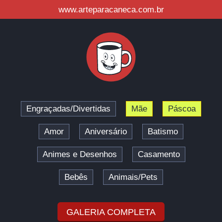
www.arteparacaneca.com.br
Engraçadas/Divertidas
Mãe
Páscoa
Amor
Aniversário
Batismo
Animes e Desenhos
Casamento
Bebês
Animais/Pets
GALERIA COMPLETA