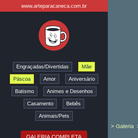
www.arteparacaneca.com.br
Engraçadas/Divertidas
Mãe
Páscoa
Amor
Aniversário
Batismo
Animes e Desenhos
Casamento
Bebês
Animais/Pets
> Galeria
GALERIA COMPLETA