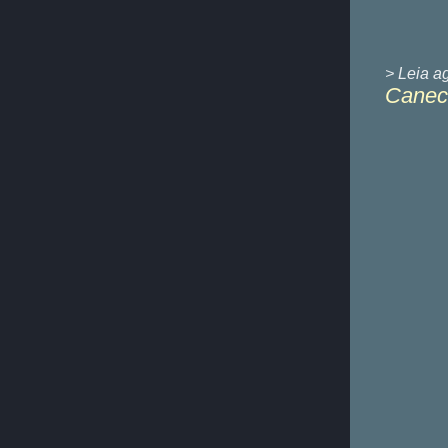
> Leia a
Caneca