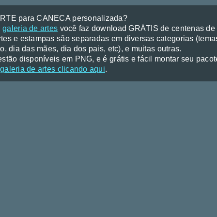
ARTE para CANECA personalizada?
a
galeria de artes
você faz download GRÁTIS de centenas de a
tes e estampas são separadas em diversas categorias (temas
o, dia das mães, dia dos pais, etc), e muitas outras.
stão disponíveis em PNG, e é grátis e fácil montar seu pacote 
galeria de artes clicando aqui
.