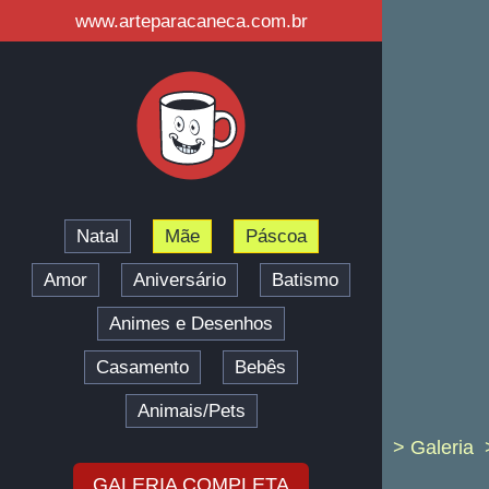
www.arteparacaneca.com.br
Natal
Mãe
Páscoa
Amor
Aniversário
Batismo
Animes e Desenhos
Casamento
Bebês
Animais/Pets
> Galeria
GALERIA COMPLETA