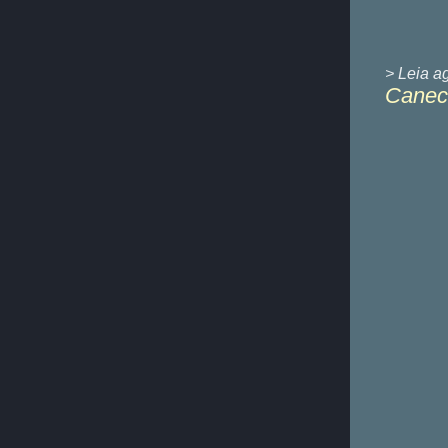
> Leia a
Caneca