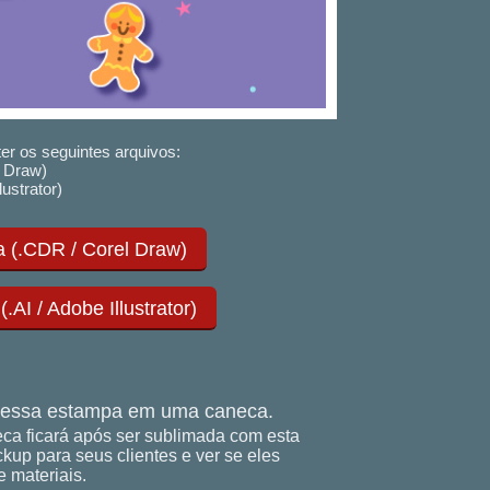
er os seguintes arquivos:
 Draw)
lustrator)
 (.CDR / Corel Draw)
AI / Adobe Illustrator)
essa estampa em uma caneca.
ca ficará após ser sublimada com esta
up para seus clientes e ver se eles
 materiais.