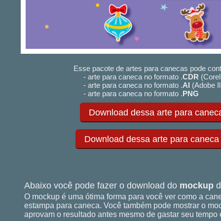
Esse pacote de artes para canecas pode cont
- arte para caneca no formato .
CDR
(Corel
- arte para caneca no formato .
AI
(Adobe Il
- arte para caneca no formato .
PNG
Download dessa arte para caneca
Download dessa arte para caneca (.
Abaixo você pode fazer o download do
mockup
d
O mockup é uma ótima forma para você ver como a cane
estampa para caneca. Você também pode mostrar o mock
aprovam o resultado antes mesmo de gastar seu tempo e