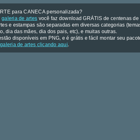
ARTE para CANECA personalizada?
a
galeria de artes
você faz download GRÁTIS de centenas de a
tes e estampas são separadas em diversas categorias (temas
o, dia das mães, dia dos pais, etc), e muitas outras.
stão disponíveis em PNG, e é grátis e fácil montar seu pacote 
galeria de artes clicando aqui
.