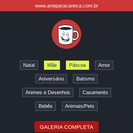
www.arteparacaneca.com.br
Natal
Mãe
Páscoa
Amor
Aniversário
Batismo
Animes e Desenhos
Casamento
Bebês
Animais/Pets
GALERIA COMPLETA