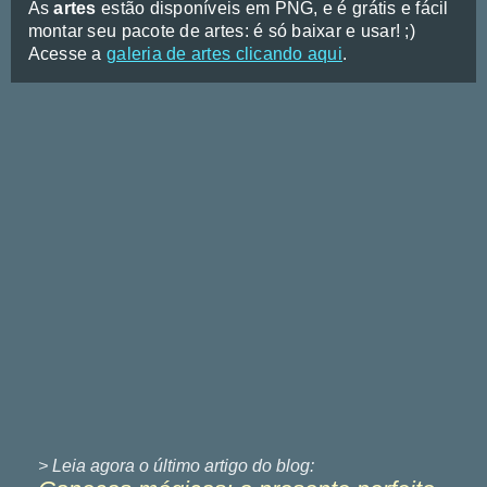
As
artes
estão disponíveis em PNG, e é grátis e fácil
montar seu pacote de artes: é só baixar e usar! ;)
Acesse a
galeria de artes clicando aqui
.
> Leia agora o último
artigo do blog: