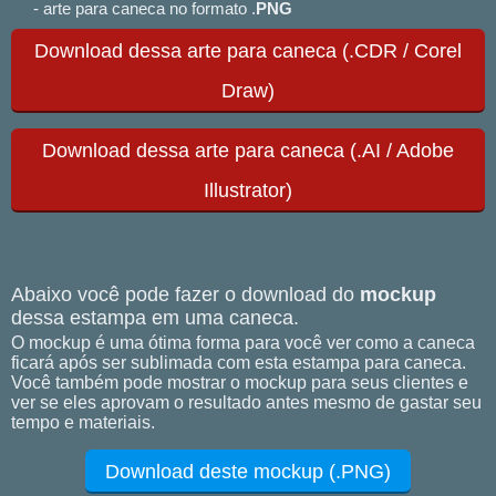
- arte para caneca no formato .
PNG
Download dessa arte para caneca (.CDR / Corel
Draw)
Download dessa arte para caneca (.AI / Adobe
Illustrator)
Abaixo você pode fazer o download do
mockup
dessa estampa em uma caneca.
O mockup é uma ótima forma para você ver como a caneca
ficará após ser sublimada com esta estampa para caneca.
Você também pode mostrar o mockup para seus clientes e
ver se eles aprovam o resultado antes mesmo de gastar seu
tempo e materiais.
Download deste mockup (.PNG)