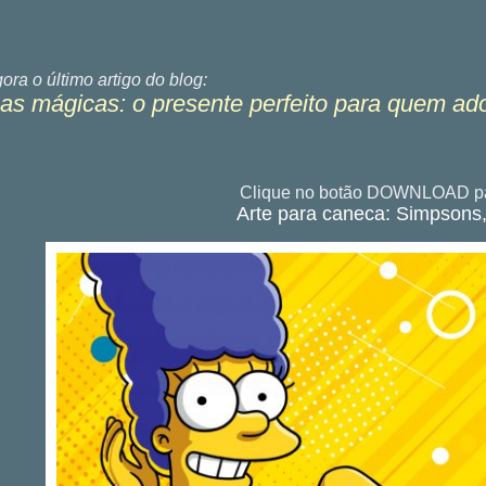
gora o último
artigo do blog:
s mágicas: o presente perfeito para quem ad
Clique no botão DOWNLOAD pa
Arte para caneca: Simpsons