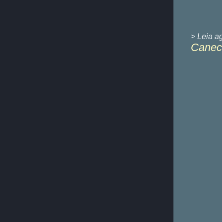
> Leia a
Caneca