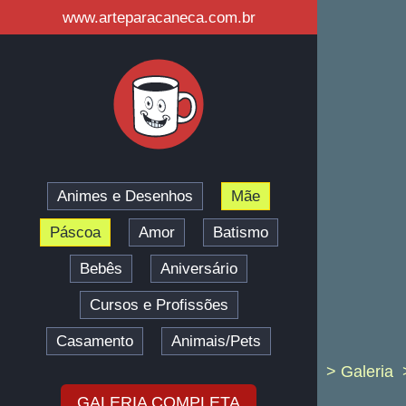
www.arteparacaneca.com.br
Animes e Desenhos
Mãe
Páscoa
Amor
Batismo
Bebês
Aniversário
Cursos e Profissões
Casamento
Animais/Pets
> Galeria
GALERIA COMPLETA