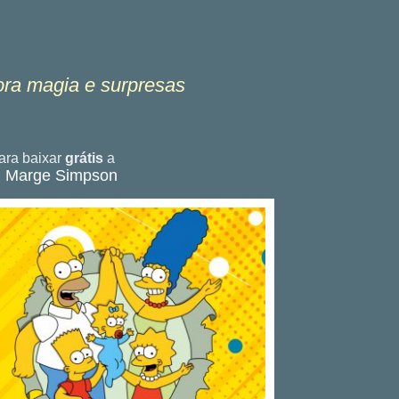
ora magia e surpresas
ra baixar
grátis
a
, Marge Simpson