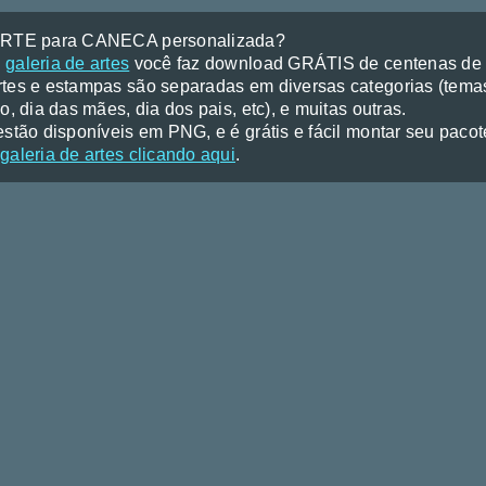
ARTE para CANECA personalizada?
a
galeria de artes
você faz download GRÁTIS de centenas de a
tes e estampas são separadas em diversas categorias (temas
o, dia das mães, dia dos pais, etc), e muitas outras.
stão disponíveis em PNG, e é grátis e fácil montar seu pacote 
galeria de artes clicando aqui
.