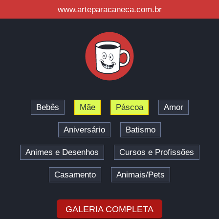
www.arteparacaneca.com.br
Bebês
Mãe
Páscoa
Amor
Aniversário
Batismo
Animes e Desenhos
Cursos e Profissões
Casamento
Animais/Pets
GALERIA COMPLETA