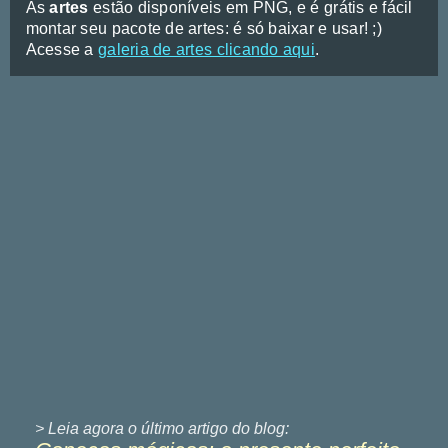
As
artes
estão disponíveis em PNG, e é grátis e fácil
montar seu pacote de artes: é só baixar e usar! ;)
Acesse a
galeria de artes clicando aqui
.
> Leia agora o último
artigo do blog: