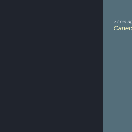
> Leia a
Caneca