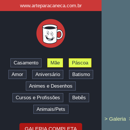
www.arteparacaneca.com.br
Casamento
Mãe
Páscoa
Amor
Aniversário
Batismo
Animes e Desenhos
Cursos e Profissões
Bebês
Animais/Pets
> Galeria
GALERIA COMPLETA