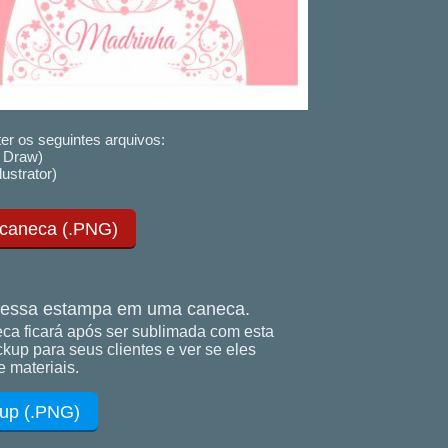
er os seguintes arquivos:
 Draw)
lustrator)
 caneca (.PNG)
essa estampa em uma caneca.
ca ficará após ser sublimada com esta
up para seus clientes e ver se eles
 materiais.
up (.PNG)