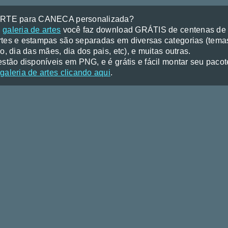
ARTE para CANECA personalizada?
a
galeria de artes
você faz download GRÁTIS de centenas de a
tes e estampas são separadas em diversas categorias (temas
o, dia das mães, dia dos pais, etc), e muitas outras.
stão disponíveis em PNG, e é grátis e fácil montar seu pacote 
galeria de artes clicando aqui
.