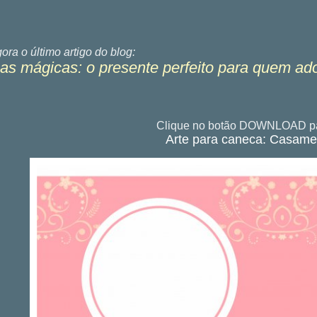
gora o último
artigo do blog:
s mágicas: o presente perfeito para quem ad
Clique no botão DOWNLOAD pa
Arte para caneca: Casame