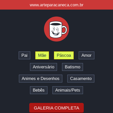
www.arteparacaneca.com.br
Pai
Mãe
Páscoa
Amor
Aniversário
Batismo
Animes e Desenhos
Casamento
Bebês
Animais/Pets
GALERIA COMPLETA