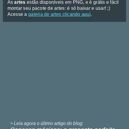
As
artes
estão disponíveis em PNG, e é grátis e fácil
montar seu pacote de artes: é só baixar e usar! ;)
Acesse a
galeria de artes clicando aqui
.
> Leia agora o último
artigo do blog: