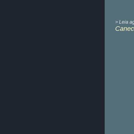
> Leia a
Caneca