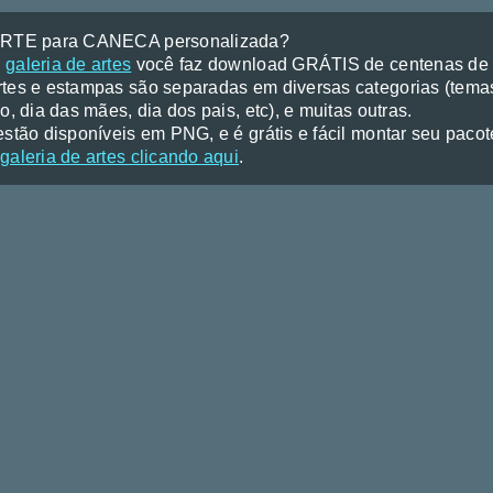
ARTE para CANECA personalizada?
a
galeria de artes
você faz download GRÁTIS de centenas de a
tes e estampas são separadas em diversas categorias (temas
o, dia das mães, dia dos pais, etc), e muitas outras.
stão disponíveis em PNG, e é grátis e fácil montar seu pacote 
galeria de artes clicando aqui
.