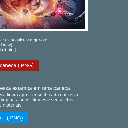
er os seguintes arquivos:
 Draw)
lustrator)
 caneca (.PNG)
essa estampa em uma caneca.
ca ficará após ser sublimada com esta
up para seus clientes e ver se eles
 materiais.
up (.PNG)