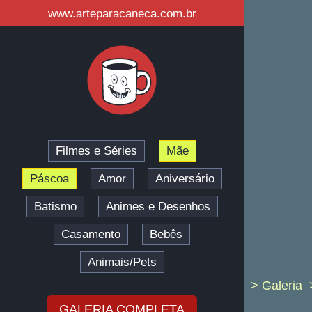
www.arteparacaneca.com.br
Filmes e Séries
Mãe
Páscoa
Amor
Aniversário
Batismo
Animes e Desenhos
Casamento
Bebês
Animais/Pets
> Galeria
GALERIA COMPLETA