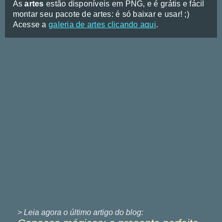
As
artes
estão disponíveis em PNG, e é grátis e fácil
montar seu pacote de artes: é só baixar e usar! ;)
Acesse a
galeria de artes clicando aqui
.
> Leia agora o último
artigo do blog: