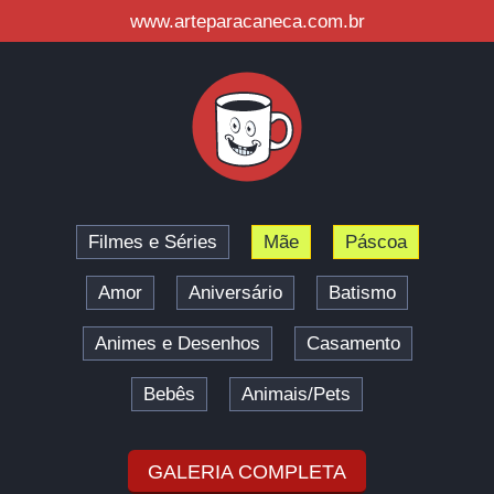
www.arteparacaneca.com.br
Filmes e Séries
Mãe
Páscoa
Amor
Aniversário
Batismo
Animes e Desenhos
Casamento
Bebês
Animais/Pets
GALERIA COMPLETA