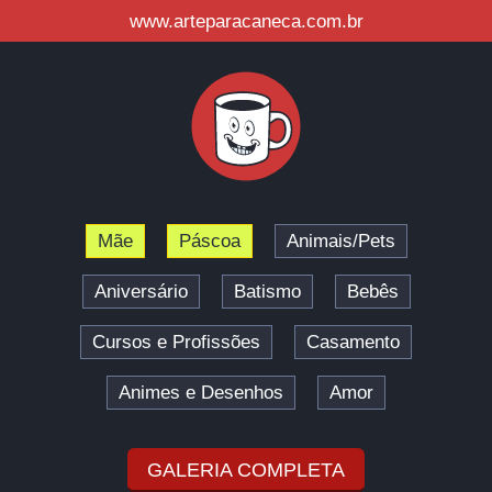
www.arteparacaneca.com.br
Mãe
Páscoa
Animais/Pets
Aniversário
Batismo
Bebês
Cursos e Profissões
Casamento
Animes e Desenhos
Amor
GALERIA COMPLETA